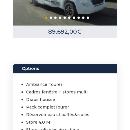
89.692,00
€
Options
Ambiance Tourer
Cadres fenêtre + stores multi
Draps housse
Pack completTourer
Réservoir eau chauffés&isolés
Store 4,0 M
Stores pliables de cabine