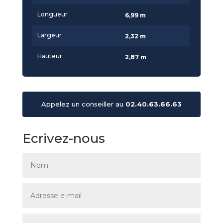
Longueur
6,99 m
Largeur
2,32 m
Hauteur
2,87 m
Appelez un conseiller au
02.40.63.66.63
Ecrivez-nous